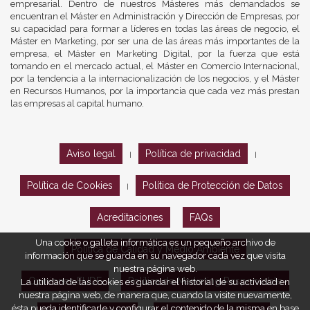
empresarial. Dentro de nuestros Másteres más demandados se
encuentran el Máster en Administración y Dirección de Empresas, por
su capacidad para formar a líderes en todas las áreas de negocio, el
Máster en Marketing, por ser una de las áreas más importantes de la
empresa, el Máster en Marketing Digital, por la fuerza que está
tomando en el mercado actual, el Máster en Comercio Internacional,
por la tendencia a la internacionalización de los negocios, y el Máster
en Recursos Humanos, por la importancia que cada vez más prestan
las empresas al capital humano.
Aviso legal
Política de privacidad
|
|
Política de Cookies
Política de Protección de Datos
|
Acreditaciones
FAQs
Una cookie o galleta informática es un pequeño archivo de
Política de Calidad y Medio Ambiente
información que se guarda en su navegador cada vez que visita
nuestra página web.
Opiniones EUDE
Política de Marketing Responsable
La utilidad de las cookies es guardar el historial de su actividad en
nuestra página web, de manera que, cuando la visite nuevamente,
ésta pueda identificarle y configurar el contenido de la misma en base