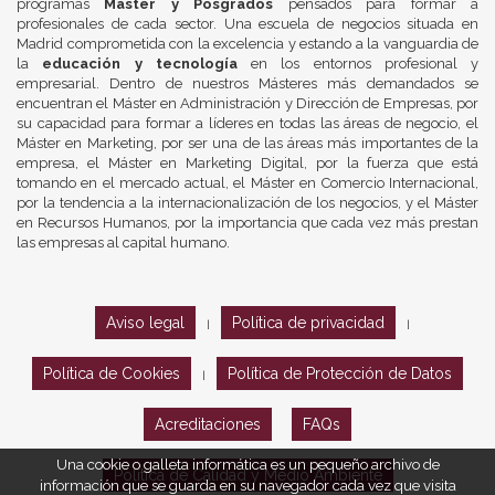
programas
Máster y Posgrados
pensados para formar a
profesionales de cada sector. Una escuela de negocios situada en
Madrid comprometida con la excelencia y estando a la vanguardia de
la
educación y tecnología
en los entornos profesional y
empresarial. Dentro de nuestros Másteres más demandados se
encuentran el Máster en Administración y Dirección de Empresas, por
su capacidad para formar a líderes en todas las áreas de negocio, el
Máster en Marketing, por ser una de las áreas más importantes de la
empresa, el Máster en Marketing Digital, por la fuerza que está
tomando en el mercado actual, el Máster en Comercio Internacional,
por la tendencia a la internacionalización de los negocios, y el Máster
en Recursos Humanos, por la importancia que cada vez más prestan
las empresas al capital humano.
Aviso legal
Política de privacidad
|
|
Política de Cookies
Política de Protección de Datos
|
Acreditaciones
FAQs
Una cookie o galleta informática es un pequeño archivo de
Política de Calidad y Medio Ambiente
información que se guarda en su navegador cada vez que visita