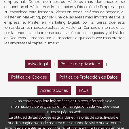
empresarial. Dentro de nuestros Másteres más demandados se
encuentran el Máster en Administración y Dirección de Empresas, por
su capacidad para formar a líderes en todas las áreas de negocio, el
Máster en Marketing, por ser una de las áreas más importantes de la
empresa, el Máster en Marketing Digital, por la fuerza que está
tomando en el mercado actual, el Máster en Comercio Internacional,
por la tendencia a la internacionalización de los negocios, y el Máster
en Recursos Humanos, por la importancia que cada vez más prestan
las empresas al capital humano.
Aviso legal
Política de privacidad
|
|
Política de Cookies
Política de Protección de Datos
|
Acreditaciones
FAQs
Una cookie o galleta informática es un pequeño archivo de
Política de Calidad y Medio Ambiente
información que se guarda en su navegador cada vez que visita
nuestra página web.
Opiniones EUDE
Política de Marketing Responsable
La utilidad de las cookies es guardar el historial de su actividad en
nuestra página web, de manera que, cuando la visite nuevamente,
ésta pueda identificarle y configurar el contenido de la misma en base