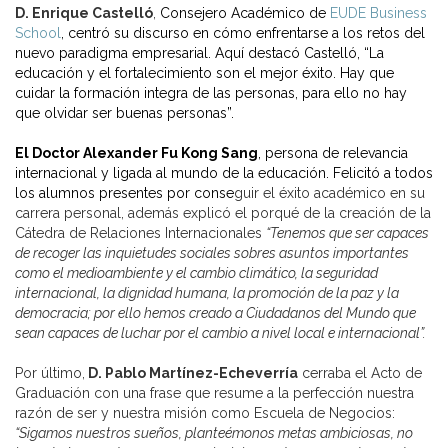
D. Enrique Castelló
,
Consejero Académico de
EUDE Business
School
, centró su discurso en cómo enfrentarse a los retos del
nuevo paradigma empresarial. Aquí destacó Castelló, “La
educación y el fortalecimiento son el mejor éxito. Hay que
cuidar la formación integra de las personas, para ello no hay
que olvidar ser buenas personas”.
El Doctor Alexander Fu Kong Sang
, persona de relevancia
internacional y ligada al mundo de la educación. Felicitó a todos
los alumnos presentes por conse
guir el éxito académico en su
carrera personal, además explicó el porqué de la creación de la
Cátedra de Relaciones Internacionales
“Tenemos que ser capaces
de recoger las inquietudes sociales sobres asuntos importantes
como el medioambiente y el cambio climático, la seguridad
internacional, la dignidad humana, la promoción de la paz y la
democracia; por ello hemos creado a Ciudadanos del Mundo que
sean capaces de luchar por el cambio a nivel local e internacional”.
Por último,
D. Pablo Martínez-Echeverría
cerraba el Acto de
Graduación con una frase que resume a la perfección nuestra
razón de ser y nuestra misión como Escuela de Negocios:
“Sigamos nuestros sueños, planteémonos metas ambiciosas, no