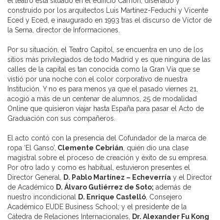
el teatro está situado en el edificio Carrión, diseñado y
construido por los arquitectos Luis Martínez-Feduchi y Vicente
Eced y Eced, e inaugurado en 1993 tras el discurso de Víctor de
la Serna, director de Informaciones.
Por su situación, el Teatro Capitol, se encuentra en uno de los
sitios más privilegiados de todo Madrid y es que ninguna de las
calles de la capital es tan conocida como la Gran Vía que se
vistió por una noche con el color corporativo de nuestra
Institución. Y no es para menos ya que el pasado viernes 21,
acogió a más de un centenar de alumnos, 25 de modalidad
Online que quisieron viajar hasta España para pasar el Acto de
Graduación con sus compañeros.
El acto contó con la presencia del Cofundador de la marca de
ropa ‘El Ganso’,
Clemente Cebrián
, quién dio una clase
magistral sobre el proceso de creación y éxito de su empresa.
Por otro lado y como es habitual, estuvieron presentes el
Director General,
D. Pablo Martínez – Echeverría
y el Director
de Académico
D. Álvaro Gutiérrez de Soto;
además de
nuestro incondicional
D. Enrique Castelló
, Consejero
Académico EUDE Business School; y el presidente de la
Cátedra de Relaciones Internacionales,
Dr. Alexander Fu Kong