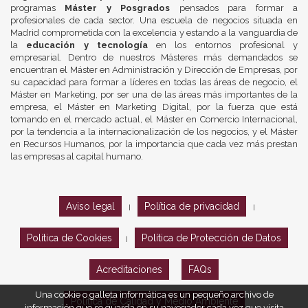
programas
Máster y Posgrados
pensados para formar a
profesionales de cada sector. Una escuela de negocios situada en
Madrid comprometida con la excelencia y estando a la vanguardia de
la
educación y tecnología
en los entornos profesional y
empresarial. Dentro de nuestros Másteres más demandados se
encuentran el Máster en Administración y Dirección de Empresas, por
su capacidad para formar a líderes en todas las áreas de negocio, el
Máster en Marketing, por ser una de las áreas más importantes de la
empresa, el Máster en Marketing Digital, por la fuerza que está
tomando en el mercado actual, el Máster en Comercio Internacional,
por la tendencia a la internacionalización de los negocios, y el Máster
en Recursos Humanos, por la importancia que cada vez más prestan
las empresas al capital humano.
Aviso legal
Política de privacidad
|
|
Política de Cookies
Política de Protección de Datos
|
Acreditaciones
FAQs
Una cookie o galleta informática es un pequeño archivo de
Política de Calidad y Medio Ambiente
información que se guarda en su navegador cada vez que visita