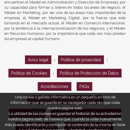
encuentran el Máster en Administración y Dirección de Empresas, por
su capacidad para formar a líderes en todas las áreas de negocio, el
Máster en Marketing, por ser una de las áreas más importantes de la
empresa, el Máster en Marketing Digital, por la fuerza que está
tomando en el mercado actual, el Máster en Comercio Internacional,
por la tendencia a la internacionalización de los negocios, y el Máster
en Recursos Humanos, por la importancia que cada vez más prestan
las empresas al capital humano.
Aviso legal
Política de privacidad
|
|
Política de Cookies
Política de Protección de Datos
|
Acreditaciones
FAQs
Una cookie o galleta informática es un pequeño archivo de
Política de Calidad y Medio Ambiente
información que se guarda en su navegador cada vez que visita
nuestra página web.
Opiniones EUDE
Política de Marketing Responsable
La utilidad de las cookies es guardar el historial de su actividad en
nuestra página web, de manera que, cuando la visite nuevamente,
ésta pueda identificarle y configurar el contenido de la misma en base
Código ético EUDE
Política de compliance
|
|