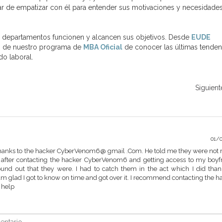
r de empatizar con él para entender sus motivaciones y necesidades
 los departamentos funcionen y alcancen sus objetivos. Desde
EUDE
és de nuestro programa de
MBA Oficial
de conocer las últimas tenden
do laboral.
Siguient
01/
thanks to the hacker CyberVenom6@ gmail .Com. He told me they were not
t after contacting the hacker CyberVenom6 and getting access to my boyf
und out that they were. I had to catch them in the act which I did than
m glad I got to know on time and got over it. I recommend contacting the h
 help
ntario