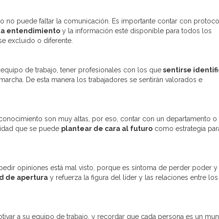
po no puede faltar la comunicación. Es importante contar con protoc
ta entendimiento
y la información esté disponible para todos los
e excluido o diferente.
 equipo de trabajo, tener profesionales con los que
sentirse identif
n marcha. De esta manera los trabajadores se sentirán valorados e
e conocimiento son muy altas, por eso, contar con un departamento o
ilidad que se puede
plantear de cara al futuro
como estrategia par
 pedir opiniones está mal visto, porque es síntoma de perder poder y
ud de apertura
y refuerza la figura del líder y las relaciones entre los
tivar a su equipo de trabajo, y recordar que cada persona es un mu