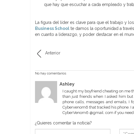
que hay que escuchar a cada empleado y trata
La figura del líder es clave para que el trabajo y
Business School
te damos la oportunidad a trav
en cuanto a liderazgo, y poder destacar en el mun
Anterior
No hay comentarios
Ashley
I caught my boyfriend cheating on me 
than just friends when I asked him bu
phone calls, messages and emails, I fo
Cybervenom6 that tracked his phone. I a
CyberVenom6 @gmail. com if you need
¿Quieres comentar la noticia?
*Nombre
*Come