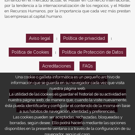
tomando en el mercado actual, el Máster en Comercio Internacional,
por la tendencia a la internacionalización de los negocios, y el Máster
en Recursos Humanos, por la importancia que cada vez más prestan
las empresas al capital humano.
Aviso legal
Política de privacidad
|
|
Política de Cookies
Política de Protección de Datos
|
Acreditaciones
FAQs
Una cookie o galleta informática es un pequeño archivo de
Política de Calidad y Medio Ambiente
información que se guarda en su navegador cada vez que visita
nuestra página web.
Opiniones EUDE
Política de Marketing Responsable
La utilidad de las cookies es guardar el historial de su actividad en
nuestra página web, de manera que, cuando la visite nuevamente,
ésta pueda identificarle y configurar el contenido de la misma en base
Código ético EUDE
Política de compliance
|
|
a sus hábitos de navegación, identidad y preferencias.
Las cookies pueden ser aceptadas, rechazadas, bloqueadas y
EUDE Digital
borradas, según desee. Ello podrá hacerlo mediante las opciones
disponibles en la presente ventana o a través de la configuración de su
navegador, según el caso.