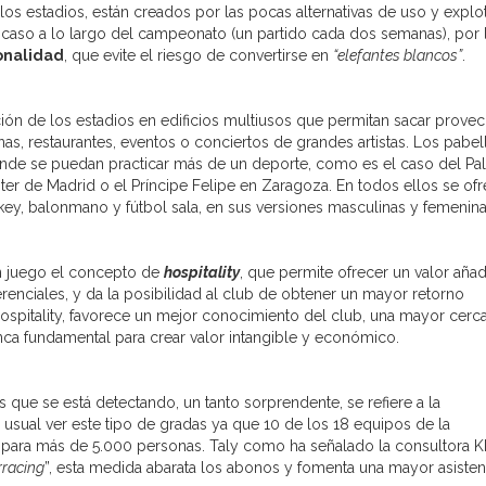
los estadios, están creados por las pocas alternativas de uso y explo
caso a lo largo del campeonato (un partido cada dos semanas), por 
onalidad
, que evite el riesgo de convertirse en
“elefantes blancos”
.
ción de los estadios en edificios multiusos que permitan sacar prove
nas, restaurantes, eventos o conciertos de grandes artistas. Los pabe
onde se puedan practicar más de un deporte, como es el caso del Pa
nter de Madrid o el Príncipe Felipe en Zaragoza. En todos ellos se of
ey, balonmano y fútbol sala, en sus versiones masculinas y femenina
en juego el concepto de
hospitality
, que permite ofrecer un valor añad
renciales, y da la posibilidad al club de obtener un mayor retorno
ospitality, favorece un mejor conocimiento del club, una mayor cerc
nca fundamental para crear valor intangible y económico.
que se está detectando, un tanto sorprendente, se refiere a la
 usual ver este tipo de gradas ya que 10 de los 18 equipos de la
d para más de 5.000 personas. Taly como ha señalado la consultora
rracing
”, esta medida abarata los abonos y fomenta una mayor asisten