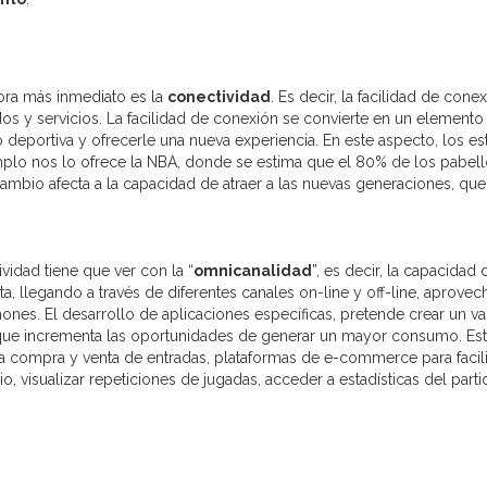
jora más inmediato es la
conectividad
. Es decir, la facilidad de cone
nidos y servicios. La facilidad de conexión se convierte en un elemento
o deportiva y ofrecerle una nueva experiencia. En este aspecto, los es
mplo nos lo ofrece la NBA, donde se estima que el 80% de los pabel
 cambio afecta a la capacidad de atraer a las nuevas generaciones, que
vidad tiene que ver con la “
omnicanalidad
”, es decir, la capacidad 
, llegando a través de diferentes canales on-line y off-line, aprove
nes. El desarrollo de aplicaciones específicas, pretende crear un va
o que incrementa las oportunidades de generar un mayor consumo. Es
a compra y venta de entradas, plataformas de e-commerce para facilit
, visualizar repeticiones de jugadas, acceder a estadísticas del part