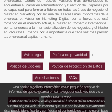
empresarial. Dentro de nuestros Másteres más demandados se
encuentran el Máster en Administración y Dirección de Empresas, por
su capacidad para formar a líderes en todas las áreas de negocio, el
Máster en Marketing, por ser una de las áreas más importantes de la
empresa, el Máster en Marketing Digital, por la fuerza que está
tomando en el mercado actual, el Máster en Comercio Internacional,
por la tendencia a la internacionalización de los negocios, y el Máster
en Recursos Humanos, por la importancia que cada vez más prestan
las empresas al capital humano.
Aviso legal
Política de privacidad
|
|
Política de Cookies
Política de Protección de Datos
|
Acreditaciones
FAQs
Una cookie o galleta informática es un pequeño archivo de
Política de Calidad y Medio Ambiente
información que se guarda en su navegador cada vez que visita
nuestra página web.
Opiniones EUDE
Política de Marketing Responsable
La utilidad de las cookies es guardar el historial de su actividad en
nuestra página web, de manera que, cuando la visite nuevamente,
ésta pueda identificarle y configurar el contenido de la misma en base