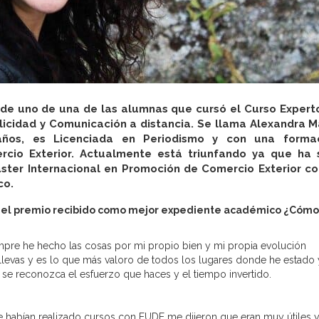
de uno de una de las alumnas que cursó el Curso Expert
icidad y Comunicación a distancia. Se llama Alexandra M
 años, es Licenciada en Periodismo y con una forma
cio Exterior.
Actualmente está triunfando ya que ha 
ster Internacional en Promoción de Comercio Exterior co
co.
 el premio recibido como mejor expediente académico ¿Cómo
mpre he hecho las cosas por mi propio bien y mi propia evolución
e llevas y es lo que más valoro de todos los lugares donde he estado 
 se reconozca el esfuerzo que haces y el tiempo invertido.
e habían realizado cursos con EUDE me dijeron que eran muy útiles 