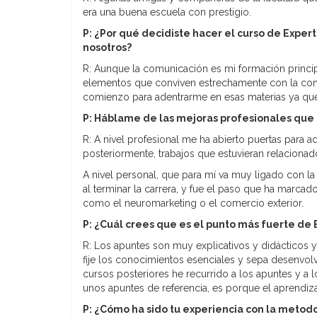
era una buena escuela con prestigio.
P: ¿Por qué decidiste hacer el curso de Exper
nosotros?
R: Aunque la comunicación es mi formación princip
elementos que conviven estrechamente con la com
comienzo para adentrarme en esas materias ya que
P:
Háblame de las mejoras profesionales que h
R: A nivel profesional me ha abierto puertas para 
posteriormente, trabajos que estuvieran relacionad
A nivel personal, que para mí va muy ligado con la
al terminar la carrera, y fue el paso que ha marc
como el neuromarketing o el comercio exterior.
P: ¿Cuál crees que es el punto más fuerte de
R: Los apuntes son muy explicativos y didácticos 
fije los conocimientos esenciales y sepa desenvolv
cursos posteriores he recurrido a los apuntes y a 
unos apuntes de referencia, es porque el aprendiz
P: ¿Cómo ha sido tu experiencia con la metod