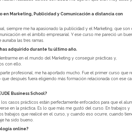
to en Marketing, Publicidad y Comunicación a distancia con
al, siempre me ha apasionado la publicidad y el Marketing, que son
unicación en el ámbito empresarial. Y ese curso me pareció un bue
 aunaba las tres ramas.
as adquirido durante tu último año.
adentrarme en el mundo del Marketing y conseguir prácticas y,
os con ello.
 parte profesional, me ha aportado mucho. Fue el primer curso que r
ado que después fuera eligiendo más formación relacionada con ese c
 EUDE Business School?
y los casos prácticos están perfectamente enfocados para que el al
erse en la práctica. Es lo que más me gustó del curso. En trabajos y
los trabajos que realicé en el curso, y cuando eso ocurre, cuando tie
aje ha sido bueno.
ología online?