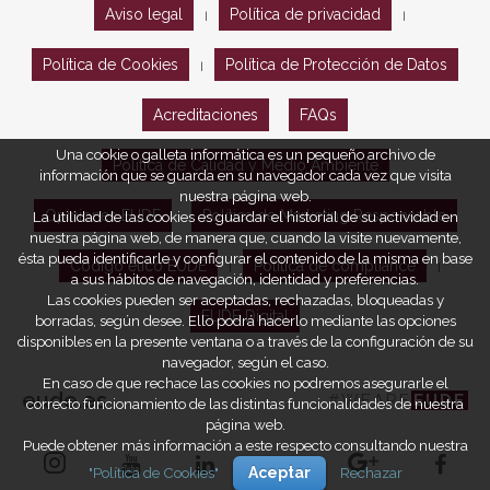
Aviso legal
Política de privacidad
|
|
Política de Cookies
Política de Protección de Datos
|
Acreditaciones
FAQs
Una cookie o galleta informática es un pequeño archivo de
Política de Calidad y Medio Ambiente
información que se guarda en su navegador cada vez que visita
nuestra página web.
Opiniones EUDE
Política de Marketing Responsable
La utilidad de las cookies es guardar el historial de su actividad en
nuestra página web, de manera que, cuando la visite nuevamente,
ésta pueda identificarle y configurar el contenido de la misma en base
Código ético EUDE
Política de compliance
|
|
a sus hábitos de navegación, identidad y preferencias.
Las cookies pueden ser aceptadas, rechazadas, bloqueadas y
EUDE Digital
borradas, según desee. Ello podrá hacerlo mediante las opciones
disponibles en la presente ventana o a través de la configuración de su
navegador, según el caso.
En caso de que rechace las cookies no podremos asegurarle el
eude.es
#WEARE
EUDE
correcto funcionamiento de las distintas funcionalidades de nuestra
página web.
Puede obtener más información a este respecto consultando nuestra
"Política de Cookies"
Aceptar
Rechazar