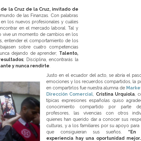
de la Cruz de la Cruz, invitado de
l mundo de las Finanzas. Con palabras
en los nuevos profesionales y cuáles
ncontrar en el mercado laboral. Tal y
ero vive un momento de cambios en los
ios, entender el comportamiento de los
rabajasen sobre cuatro competencias
 nunca dejando de aprender;
Talento,
resultados
; Disciplina, encontrarás la
lante y nunca rendirte
.
Justo en el ecuador del acto, se abría el paso
emociones y los recuerdos compartidos, la p
en compartirlos fue nuestra alumna de
Market
Dirección Comercial
,
Cristina Urquiola
, c
típicas expresiones españolas quiso agrade
conocimiento compartido por parte d
profesores, las vivencias con otros indi
quienes han querido dar a conocer sus respe
culturas, y a los familiares por su apoyo para
que consiguieran sus sueños.
“En 
experiencia hay una oportunidad mejor.