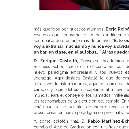
más queridos por nuestros alumnos.
Borja Roibá
discurso que seguramente no dejó indiferente 
acompañándole durante más de un año. “
Éste es
voy a extrañar muchísimo y nunca voy a olvid
un bar, en clase, en el autobús… ” Atrás quedan
D. Enrique Castelló,
Consejero Académico 
Business School, centró su discurso en los líd
nuevo paradigma empresarial y los nuevos es
liderazgo. Aquí destaca Castelló lo que denom
“directivos transformadores”, aquellos quienes lid
cambio y que deberán adaptarse al nuevo es
mundial. Para el consejero, los llamados “millenial
los responsables de la ejecución del cambio. En de
serán nuestros estudiantes de ahora quienes cam
presenciarán en nuevo paradigma empresarial y soc
Y, como colofón final,
D. Pablo Martínez-Ech
cerraba el Acto de Graduación con una frase que 