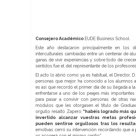
Consejero Académico
EUDE Business School.
Este año destacaron principalmente en los 
interculturales cambiadas entre un centenar de a
ganas de vivir experiencias y sobre todo de crece
sentidos fue el del representante de los profesores
El acto lo abrió como ya es habitual, el Director, 
personas que mejor ha conocido a los alumnos a
es así que recordó el primer día de su llegada a 
enfrentarse a uno de los peajes más importantes
para pasar a convivir con personas de otras nac
módulos que les otorgasen el título de Gradu
orgullo resaltó Zapero
“habéis logrado más qu
invertido alcanzar vuestras metas profes
pueden sentirse orgullosos tras los resulta
emotivas cerró su intervención recordando que a 
os acogerá con el mismo cariño”.