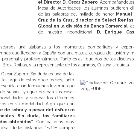
el Director D. Óscar Zapero
. Acompañándoles
Mesa de Autoridades, los alumnos pudieron dis
de las palabras del invitado de honor
Manuel 
Cruz de la Cruz, director de Select Rentas
Global en la división de Banca Comercial
, 
de nuestro incondicional
D. Enrique Cast
discursos una alabanza a los momentos compartidos y experie
lumnos que llegaban a España con una maleta cargada de ilusión y 
r personal y profesionalmente. Tanto es así, que dos de los discurs
, Broja Roibás; y la representante de los alumnos, Cristina Urquiola.
D. Óscar Zapero. Sin duda es una de las
 lo largo de estos doce meses, tanto
la Escuela cuando muchos tuvieron que
 de su vida, ya que dejaban sus casas
ionalidades y superar los diferentes
ados en su modalidad. Algo que con
e de sobra y a pesar del esfuerzo
ionales. Sin duda,
los familiares
dos obtenidos”.
Con palabras muy
pesar de las distancias “EUDE siempre