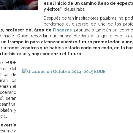
es el inicio de un camino lleno de expect
y éxitos”
, clausuraba.
Después de tan inspiradoras palabras, no po
perdernos el discurso de uno de los prof
s, profesor del área de
Finanzas
, pronunció también un conm
a nadie. Quiso recordar que nunca olvidará a la gente que ha 
 un trampolín para alcanzar vuestro futuro prometedor, aun
ar a todos vosotros que habéis estado codo con codo, en la ba
 las historias y hoy comienza el futuro.
de EUDE
eres del
tilos de
inan los
erarán el
cenario
s”, serán
finitiva,
biarán y
ial.
everría
resume a