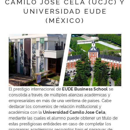
CAMILO JOSE CELA (UCJC) Y
consentimiento previo, que podrá facilitarnos mediante la casilla
correspondiente establecida al efecto.
UNIVERSIDAD EUDE
Destinatarios:
Con carácter general, sólo el personal de nuestra
(MÉXICO)
entidad que esté debidamente autorizado podrá tener conocimiento de
la información que le pedimos.
Derechos:
Tiene derecho a saber qué información tenemos sobre
usted, corregirla y eliminarla, tal y como se explica en la información
adicional disponible en nuestra página web.
Información adicional:
Más información en el apartado “SUS DATOS
SEGUROS” de nuestra página web.
El prestigio internacional de
EUDE Business School
se
consolida a través de múltiples alianzas académicas y
empresariales en más de una veintena de países. Cabe
destacar los convenios de relación institucional y
académica con la
Universidad Camilo Jose Cela
,
mediante las cuales el alumno puede obtener un título de
estas prestigiosas entidades en caso de completar los
programas académicos recogidos bajo el paraguas de