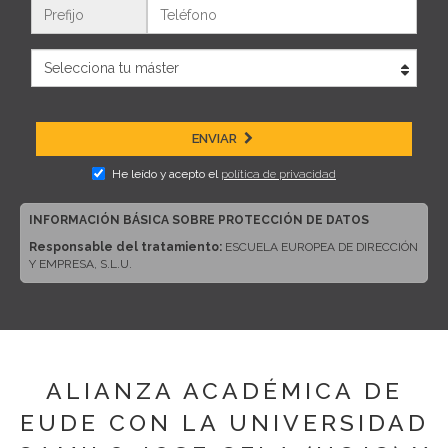
Teléfono
ENVIAR
He leído y acepto el
política de privacidad
INFORMACIÓN BÁSICA SOBRE PROTECCIÓN DE DATOS
Responsable del tratamiento:
ESCUELA EUROPEA DE DIRECCIÓN
Y EMPRESA, S.L.U.
Dirección del responsable:
CALLE ARTURO SORIA, 245, CP 28033,
MADRID (Madrid)
Finalidad:
Sus datos serán usados para poder atender sus solicitudes
y prestarle nuestros servicios.
Publicidad:
Solo le enviaremos publicidad con su autorización previa,
ALIANZA ACADÉMICA DE
que podrá facilitarnos mediante la casilla correspondiente establecida al
efecto.
EUDE CON LA UNIVERSIDAD
Legitimación:
Únicamente trataremos sus datos con su