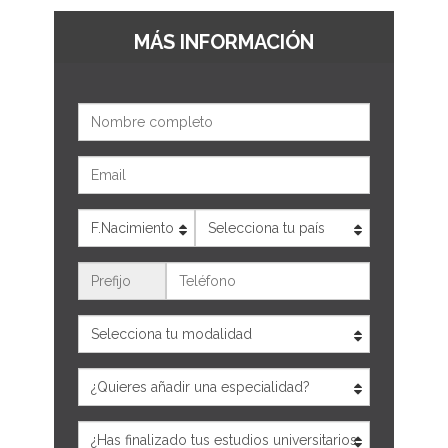
MÁS INFORMACIÓN
Nombre
Email
Edad
País
Teléfono