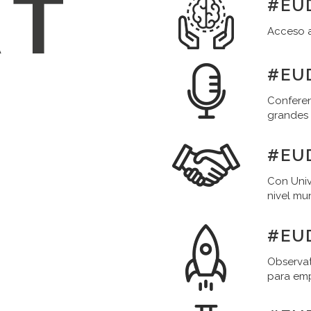
#EUD
Acceso a
#EUD
Conferen
grandes
#EU
Con Univ
nivel mu
#EU
Observat
para em