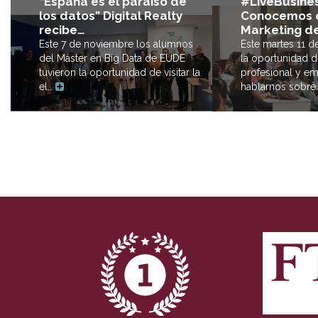
#LiveBusines
“España es el paraíso de
Conocemos e
los datos” Digital Realty
Marketing de
recibe…
Este martes 11 
Este 7 de noviembre los alumnos
la oportunidad d
del Máster en Big Data de EUDE
profesional y em
tuvieron la oportunidad de visitar la
hablarnos sobr
el…