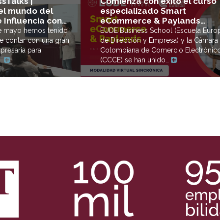
Comienza con éxito el curso
sTalks |
especializado Smart
l mundo del
eCommerce & Paylands…
 Influencia con…
EUDE Business School (Escuela Euro
de mayo hemos tenido
de Dirección y Empresa) y la Cámara
e contar con una gran
Colombiana de Comercio Electrónic
presaria para
(CCCE) se han unido…
e…