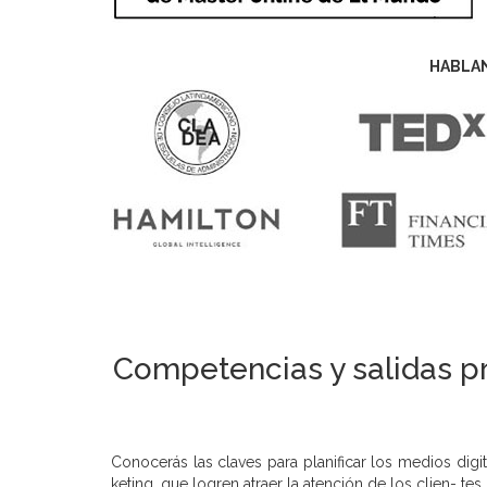
HABLA
Competencias y salidas pr
Conocerás las claves para planificar los medios dig
keting, que logren atraer la atención de los clien- te