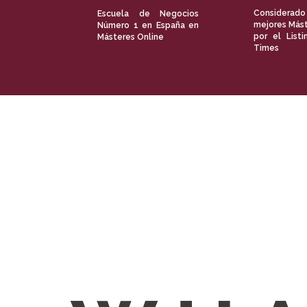
Considerado
Escuela de Negocios
mejores Mást
Número 1 en España en
por el Listi
Másteres Online
Times