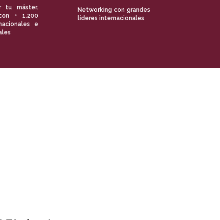
r tu máster.
Networking con grandes
con + 1.200
líderes internacionales
nacionales e
ales