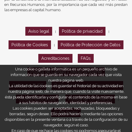
en Recursos Humanos, por la importancia que cada vez más prestan
las empresas al capital humano.
Aviso legal
Política de privacidad
|
|
Política de Cookies
Política de Protección de Datos
|
Acreditaciones
FAQs
Una cookie o galleta informática es un pequeño archivo de
Política de Calidad y Medio Ambiente
información que se guarda en su navegador cada vez que visita
nuestra página web.
Opiniones EUDE
Política de Marketing Responsable
La utilidad de las cookies es guardar el historial de su actividad en
nuestra página web, de manera que, cuando la visite nuevamente,
ésta pueda identificarle y configurar el contenido de la misma en base
Código ético EUDE
Política de compliance
|
|
a sus hábitos de navegación, identidad y preferencias.
Las cookies pueden ser aceptadas, rechazadas, bloqueadas y
EUDE Digital
borradas, según desee. Ello podrá hacerlo mediante las opciones
disponibles en la presente ventana o a través de la configuración de su
navegador, según el caso.
En caso de que rechace las cookies no podremos asegurarle el