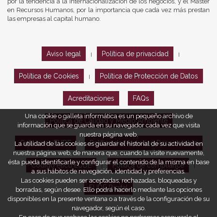
por la tendencia a la internacionalización de los negocios, y el Máster
en Recursos Humanos, por la importancia que cada vez más prestan
las empresas al capital humano.
Aviso legal
Política de privacidad
|
|
Política de Cookies
Política de Protección de Datos
|
Acreditaciones
FAQs
Una cookie o galleta informática es un pequeño archivo de
Política de Calidad y Medio Ambiente
información que se guarda en su navegador cada vez que visita
nuestra página web.
Opiniones EUDE
Política de Marketing Responsable
La utilidad de las cookies es guardar el historial de su actividad en
nuestra página web, de manera que, cuando la visite nuevamente,
ésta pueda identificarle y configurar el contenido de la misma en base
Código ético EUDE
Política de compliance
|
|
a sus hábitos de navegación, identidad y preferencias.
Las cookies pueden ser aceptadas, rechazadas, bloqueadas y
EUDE Digital
borradas, según desee. Ello podrá hacerlo mediante las opciones
disponibles en la presente ventana o a través de la configuración de su
navegador, según el caso.