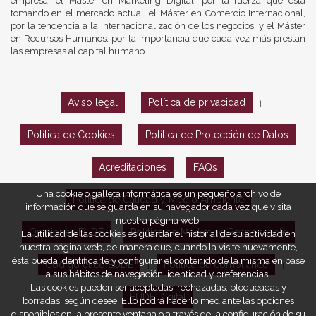
empresa, el Máster en Marketing Digital, por la fuerza que está
tomando en el mercado actual, el Máster en Comercio Internacional,
por la tendencia a la internacionalización de los negocios, y el Máster
en Recursos Humanos, por la importancia que cada vez más prestan
las empresas al capital humano.
Aviso legal
Política de privacidad
|
|
Política de Cookies
Política de Protección de Datos
|
Acreditaciones
FAQs
Una cookie o galleta informática es un pequeño archivo de
Política de Calidad y Medio Ambiente
información que se guarda en su navegador cada vez que visita
nuestra página web.
Opiniones EUDE
Política de Marketing Responsable
La utilidad de las cookies es guardar el historial de su actividad en
nuestra página web, de manera que, cuando la visite nuevamente,
ésta pueda identificarle y configurar el contenido de la misma en base
Código ético EUDE
Política de compliance
|
|
a sus hábitos de navegación, identidad y preferencias.
Las cookies pueden ser aceptadas, rechazadas, bloqueadas y
EUDE Digital
borradas, según desee. Ello podrá hacerlo mediante las opciones
disponibles en la presente ventana o a través de la configuración de su